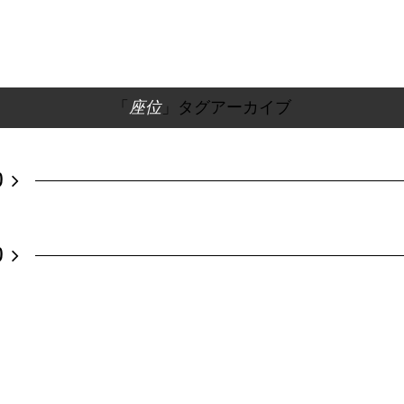
「
座位
」タグアーカイブ
り
り