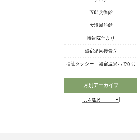
五郎兵衛館
大滝屋旅館
接骨院だより
湯宿温泉接骨院
福祉タクシー 湯宿温泉おでかけ
月別アーカイブ
月
別
ア
ー
カ
イ