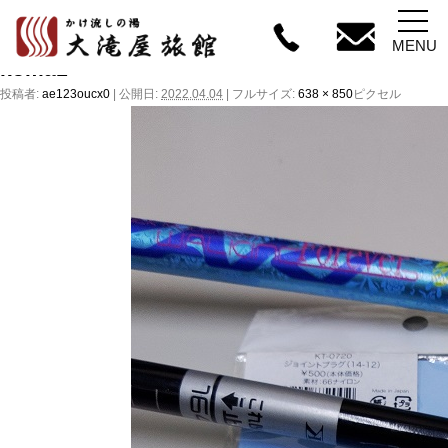
←
ノルディック・ウォーク メン
MENU
koma1
投稿者:
ae123oucx0
|
公開日:
2022.04.04
|
フルサイズ:
638 × 850
ピクセル