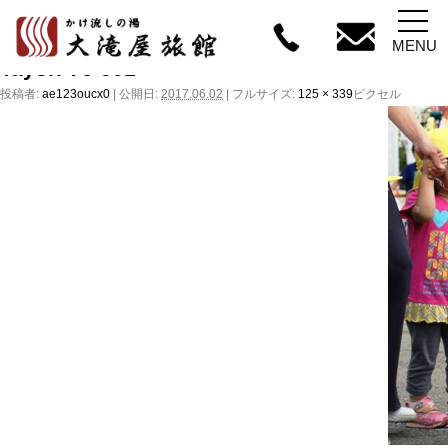
←
湯宿温泉接骨院
MENU
Tayori-76-001
投稿者:
ae123oucx0
|
公開日:
2017.06.02
|
フルサイズ:
125 × 339
ピクセル