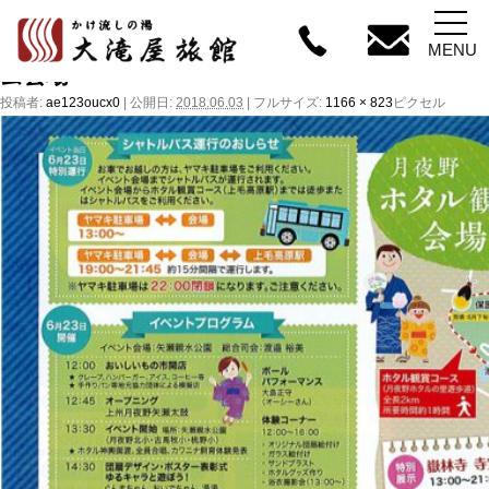
←
ホタル 舞
MENU
蛍会場
投稿者:
ae123oucx0
|
公開日:
2018.06.03
|
フルサイズ:
1166 × 823
ピクセル