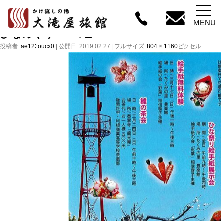
←
第９回たくみの里
MENU
ひなめぐり1 – コピー
投稿者:
ae123oucx0
|
公開日:
2019.02.27
|
フルサイズ:
804 × 1160
ピクセル