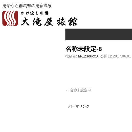
湯治なら群馬県の湯宿温泉
名称未設定-8
投稿者:
ae123oucx0
|
公開日:
2017.06.01
名称未設定-9
パーマリンク