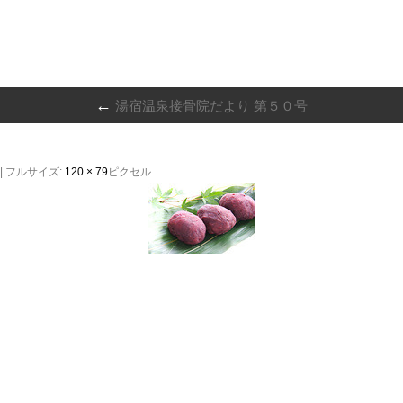
←
湯宿温泉接骨院だより 第５０号
|
フルサイズ:
120 × 79
ピクセル